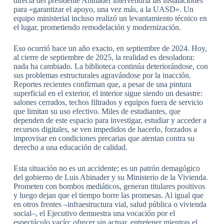
directa del presidente Abinader intervendría las instalaciones
para «garantizar el apoyo, una vez más, a la UASD». Un
equipo ministerial incluso realizó un levantamiento técnico en
el lugar, prometiendo remodelación y modernización.
Eso ocurrió hace un año exacto, en septiembre de 2024. Hoy,
al cierre de septiembre de 2025, la realidad es desoladora:
nada ha cambiado. La biblioteca continúa deteriorándose, con
sus problemas estructurales agravándose por la inacción.
Reportes recientes confirman que, a pesar de una pintura
superficial en el exterior, el interior sigue siendo un desastre:
salones cerrados, techos filtrados y equipos fuera de servicio
que limitan su uso efectivo. Miles de estudiantes, que
dependen de este espacio para investigar, estudiar y acceder a
recursos digitales, se ven impedidos de hacerlo, forzados a
improvisar en condiciones precarias que atentan contra su
derecho a una educación de calidad.
Esta situación no es un accidente; es un patrón demagógico
del gobierno de Luis Abinader y su Ministerio de la Vivienda.
Prometen con bombos mediáticos, generan titulares positivos
y luego dejan que el tiempo borre las promesas. Al igual que
en otros frentes –infraestructura vial, salud pública o vivienda
social–, el Ejecutivo demuestra una vocación por el
espectáculo vacío: ofrecer sin actuar, entretener mientras el