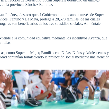
, la Dirección de Desarrollo Social Supérate desarrolló un diálogo
as en la provincia Sánchez Ramírez.
Mayra Jiménez, destacó que el Gobierno dominicano, a través de Supérate
icos, Fantino y La Mata, protege a 28,573 familias, de las cuales
ares son beneficiarios de los tres subsidios sociales: Aliméntate,
extiende a la comunidad educativa mediante los incentivos Avanza, que
amilias.
icas, como Supérate Mujer, Familias con Niñas, Niños y Adolescentes y
dad continúan fortaleciendo la protección social mediante una atenció