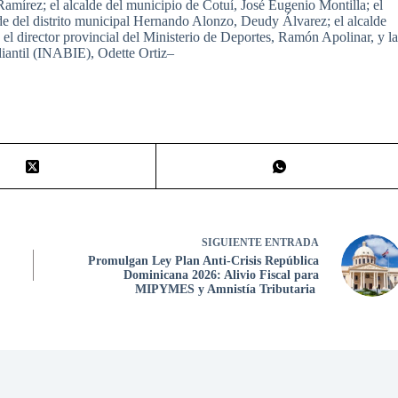
 Ramírez; el alcalde del municipio de Cotuí, José Eugenio Montilla; el
de del distrito municipal Hernando Alonzo, Deudy Álvarez; el alcalde
el director provincial del Ministerio de Deportes, Ramón Apolinar, y l
udiantil (INABIE), Odette Ortiz–
SIGUIENTE
ENTRADA
Promulgan Ley Plan Anti-Crisis República
Dominicana 2026: Alivio Fiscal para
MIPYMES y Amnistía Tributaria