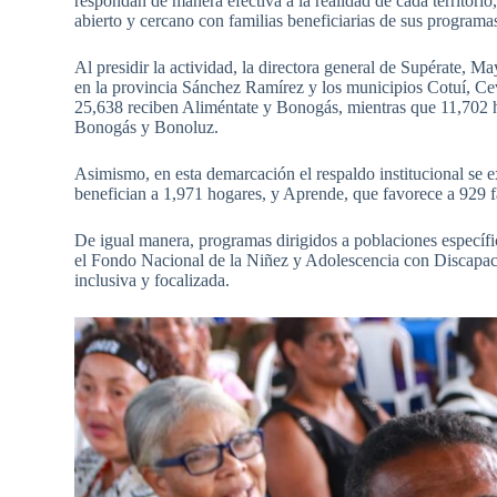
respondan de manera efectiva a la realidad de cada territorio
abierto y cercano con familias beneficiarias de sus program
Al presidir la actividad, la directora general de Supérate, 
en la provincia Sánchez Ramírez y los municipios Cotuí, Cev
25,638 reciben Aliméntate y Bonogás, mientras que 11,702 hog
Bonogás y Bonoluz.
Asimismo, en esta demarcación el respaldo institucional se 
benefician a 1,971 hogares, y Aprende, que favorece a 929 f
De igual manera, programas dirigidos a poblaciones específ
el Fondo Nacional de la Niñez y Adolescencia con Discapaci
inclusiva y focalizada.