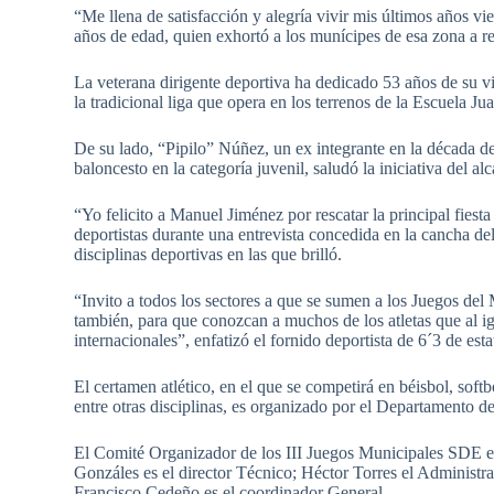
“Me llena de satisfacción y alegría vivir mis últimos años v
años de edad, quien exhortó a los munícipes de esa zona a re
La veterana dirigente deportiva ha dedicado 53 años de su v
la tradicional liga que opera en los terrenos de la Escuela Ju
De su lado, “Pipilo” Núñez, un ex integrante en la década de
baloncesto en la categoría juvenil, saludó la iniciativa del a
“Yo felicito a Manuel Jiménez por rescatar la principal fies
deportistas durante una entrevista concedida en la cancha d
disciplinas deportivas en las que brilló.
“Invito a todos los sectores a que se sumen a los Juegos de
también, para que conozcan a muchos de los atletas que al i
internacionales”, enfatizó el fornido deportista de 6´3 de esta
El certamen atlético, en el que se competirá en béisbol, softbo
entre otras disciplinas, es organizado por el Departamento 
El Comité Organizador de los III Juegos Municipales SDE e
Gonzáles es el director Técnico; Héctor Torres el Administr
Francisco Cedeño es el coordinador General.