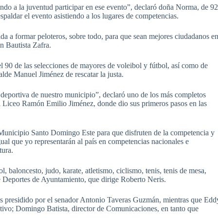
iendo a la juventud participar en ese evento”, declaró doña Norma, de 9
spaldar el evento asistiendo a los lugares de competencias.
ida a formar peloteros, sobre todo, para que sean mejores ciudadanos e
an Bautista Zafra.
l 90 de las selecciones de mayores de voleibol y fútbol, así como de
lcalde Manuel Jiménez de rescatar la justa.
ta deportiva de nuestro municipio”, declaró uno de los más completos
el Liceo Ramón Emilio Jiménez, donde dio sus primeros pasos en las
l Municipio Santo Domingo Este para que disfruten de la competencia y
gual que yo representarán al país en competencias nacionales e
tura.
l, baloncesto, judo, karate, atletismo, ciclismo, tenis, tenis de mesa,
de Deportes de Ayuntamiento, que dirige Roberto Neris.
s presidido por el senador Antonio Taveras Guzmán, mientras que Edd
ativo; Domingo Batista, director de Comunicaciones, en tanto que