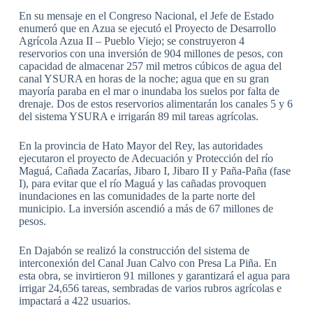
En su mensaje en el Congreso Nacional, el Jefe de Estado
enumeró que en Azua se ejecutó el Proyecto de Desarrollo
Agrícola Azua II – Pueblo Viejo; se construyeron 4
reservorios con una inversión de 904 millones de pesos, con
capacidad de almacenar 257 mil metros cúbicos de agua del
canal YSURA en horas de la noche; agua que en su gran
mayoría paraba en el mar o inundaba los suelos por falta de
drenaje. Dos de estos reservorios alimentarán los canales 5 y 6
del sistema YSURA e irrigarán 89 mil tareas agrícolas.
En la provincia de Hato Mayor del Rey, las autoridades
ejecutaron el proyecto de Adecuación y Protección del río
Maguá, Cañada Zacarías, Jibaro I, Jibaro II y Paña-Paña (fase
I), para evitar que el río Maguá y las cañadas provoquen
inundaciones en las comunidades de la parte norte del
municipio. La inversión ascendió a más de 67 millones de
pesos.
En Dajabón se realizó la construcción del sistema de
interconexión del Canal Juan Calvo con Presa La Piña. En
esta obra, se invirtieron 91 millones y garantizará el agua para
irrigar 24,656 tareas, sembradas de varios rubros agrícolas e
impactará a 422 usuarios.