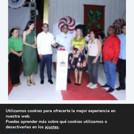
Mao enciende la Navidad con la apertura oficial del
Utilizamos cookies para ofrecerte la mejor experiencia en
Parque Mágico
nuestra web.
15 de diciembre de 2025
Puedes aprender más sobre qué cookies utilizamos o
desactivarlas en los
ajustes
.