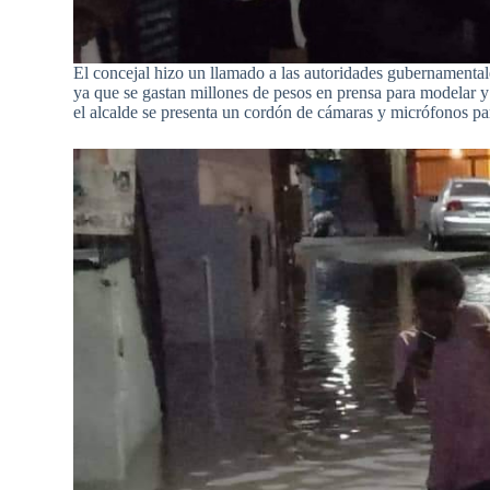
El concejal hizo un llamado a las autoridades gubernamental
ya que se gastan millones de pesos en prensa para modelar y 
el alcalde se presenta un cordón de cámaras y micrófonos pa