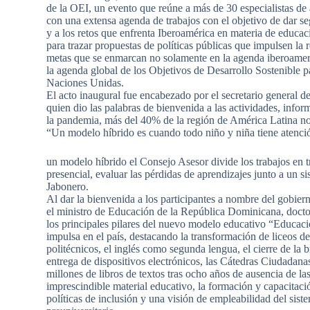
de la OEI, un evento que reúne a más de 30 especialistas de a
con una extensa agenda de trabajos con el objetivo de dar s
y a los retos que enfrenta Iberoamérica en materia de educac
para trazar propuestas de políticas públicas que impulsen la 
metas que se enmarcan no solamente en la agenda iberoamer
la agenda global de los Objetivos de Desarrollo Sostenible 
Naciones Unidas.
El acto inaugural fue encabezado por el secretario general 
quien dio las palabras de bienvenida a las actividades, info
la pandemia, más del 40% de la región de América Latina no 
“Un modelo híbrido es cuando todo niño y niña tiene atención
un modelo híbrido el Consejo Asesor divide los trabajos en tr
presencial, evaluar las pérdidas de aprendizajes junto a un 
Jabonero.
Al dar la bienvenida a los participantes a nombre del gobie
el ministro de Educación de la República Dominicana, docto
los principales pilares del nuevo modelo educativo “Educaci
impulsa en el país, destacando la transformación de liceos de
politécnicos, el inglés como segunda lengua, el cierre de la b
entrega de dispositivos electrónicos, las Cátedras Ciudadanas
millones de libros de textos tras ocho años de ausencia de las
imprescindible material educativo, la formación y capacitaci
políticas de inclusión y una visión de empleabilidad del sis