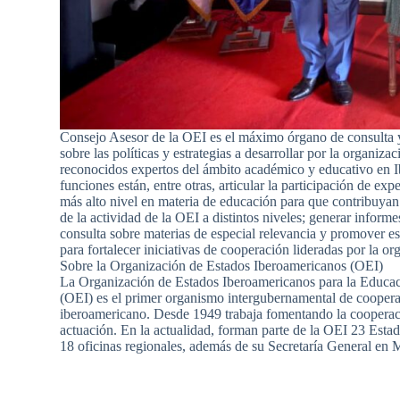
Consejo Asesor de la OEI es el máximo órgano de consulta 
sobre las políticas y estrategias a desarrollar por la organiz
reconocidos expertos del ámbito académico y educativo en I
funciones están, entre otras, articular la participación de exp
más alto nivel en materia de educación para que contribuyan 
de la actividad de la OEI a distintos niveles; generar inform
consulta sobre materias de especial relevancia y promover e
para fortalecer iniciativas de cooperación lideradas por la or
Sobre la Organización de Estados Iberoamericanos (OEI)
La Organización de Estados Iberoamericanos para la Educaci
(OEI) es el primer organismo intergubernamental de coopera
iberoamericano. Desde 1949 trabaja fomentando la cooperac
actuación. En la actualidad, forman parte de la OEI 23 Est
18 oficinas regionales, además de su Secretaría General en 