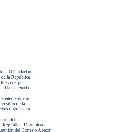
 de la OEI Mariano
 de la República
lloa; cuerpo
al la secretaria
debaten sobre la
 gestión de la
chas digitales en
evo modelo
 la República Dominicana
Reunión del Consejo Asesor