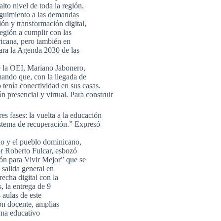
lto nivel de toda la región,
eguimiento a las demandas
ión y transformación digital,
región a cumplir con las
icana, pero también en
para la Agenda 2030 de las
de la OEI, Mariano Jabonero,
rmando que, con la llegada de
tenía conectividad en sus casas.
 presencial y virtual. Para construir
es fases: la vuelta a la educación
sistema de recuperación.” Expresó
rno y el pueblo dominicano,
r Roberto Fulcar, esbozó
ón para Vivir Mejor” que se
 salida general en
recha digital con la
, la entrega de 9
 aulas de este
ón docente, amplias
tema educativo