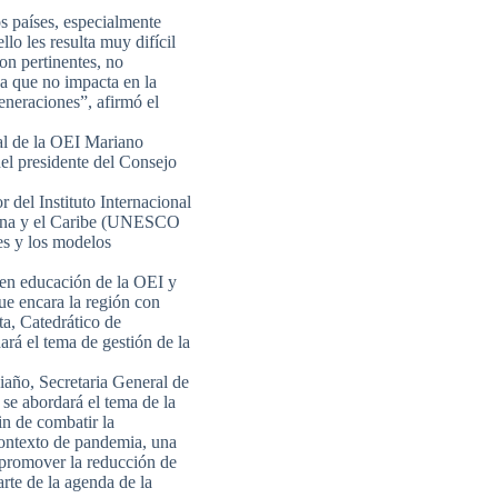
s países, especialmente
lo les resulta muy difícil
on pertinentes, no
a que no impacta en la
eneraciones”, afirmó el
ral de la OEI Mariano
del presidente del Consejo
del Instituto Internacional
tina y el Caribe (UNESCO
es y los modelos
 en educación de la OEI y
que encara la región con
a, Catedrático de
rá el tema de gestión de la
iaño, Secretaria General de
se abordará el tema de la
fin de combatir la
contexto de pandemia, una
 promover la reducción de
rte de la agenda de la