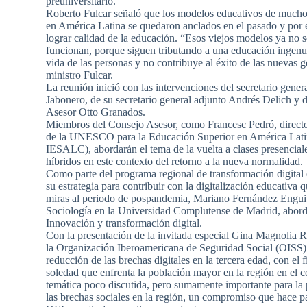
preuniversitario.
Roberto Fulcar señaló que los modelos educativos de mucho
en América Latina se quedaron anclados en el pasado y por el
lograr calidad de la educación. “Esos viejos modelos ya no s
funcionan, porque siguen tributando a una educación ingenu
vida de las personas y no contribuye al éxito de las nuevas g
ministro Fulcar.
La reunión inició con las intervenciones del secretario gene
Jabonero, de su secretario general adjunto Andrés Delich y 
Asesor Otto Granados.
Miembros del Consejo Asesor, como Francesc Pedró, director 
de la UNESCO para la Educación Superior en América La
IESALC), abordarán el tema de la vuelta a clases presencial
híbridos en este contexto del retorno a la nueva normalidad.
Como parte del programa regional de transformación digital
su estrategia para contribuir con la digitalización educativa 
miras al periodo de pospandemia, Mariano Fernández Enguit
Sociología en la Universidad Complutense de Madrid, aborda
Innovación y transformación digital.
Con la presentación de la invitada especial Gina Magnolia R
la Organización Iberoamericana de Seguridad Social (OISS) 
reducción de las brechas digitales en la tercera edad, con el 
soledad que enfrenta la población mayor en la región en el 
temática poco discutida, pero sumamente importante para la
las brechas sociales en la región, un compromiso que hace pa