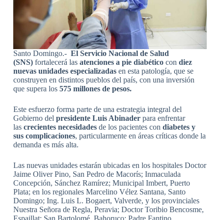
Santo Domingo.-
El Servicio Nacional de Salud
(SNS)
fortalecerá las
atenciones a pie diabético
con
diez
nuevas unidades especializadas
en esta patología, que se
construyen en distintos pueblos del país, con una inversión
que supera los
575 millones de pesos.
Este esfuerzo forma parte de una estrategia integral del
Gobierno del
presidente Luis Abinader
para enfrentar
las
crecientes necesidades
de los pacientes con
diabetes y
sus complicaciones
, particularmente en áreas críticas donde la
demanda es más alta.
Las nuevas unidades estarán ubicadas en los hospitales Doctor
Jaime Oliver Pino, San Pedro de Macorís; Inmaculada
Concepción, Sánchez Ramírez; Municipal Imbert, Puerto
Plata; en los regionales Marcelino Vélez Santana, Santo
Domingo; Ing. Luis L. Bogaert, Valverde, y los provinciales
Nuestra Señora de Regla, Peravia; Doctor Toribio Bencosme,
Espaillat; San Bartolomé, Bahoruco; Padre Fantino,