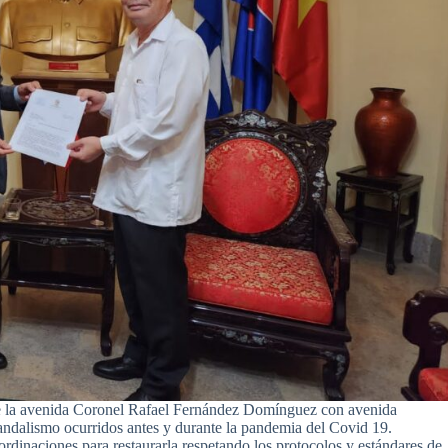
re la avenida Coronel Rafael Fernández Domínguez con avenida
andalismo ocurridos antes y durante la pandemia del Covid 19.
oordinaciones para restaurarla respetando los protocolos y estándares de