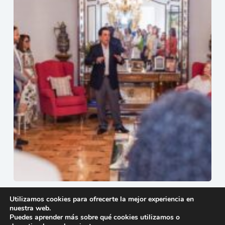
Embajada Dominicana en España celebra encuentro de
Utilizamos cookies para ofrecerte la mejor experiencia en
autores dominicanos en la residencia oficial.
nuestra web.
8 de junio de 2025
Puedes aprender más sobre qué cookies utilizamos o