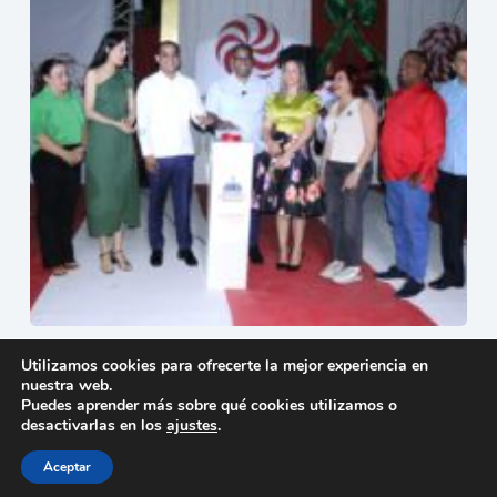
Mao enciende la Navidad con la apertura oficial del
Utilizamos cookies para ofrecerte la mejor experiencia en
Parque Mágico
nuestra web.
15 de diciembre de 2025
Puedes aprender más sobre qué cookies utilizamos o
desactivarlas en los
ajustes
.
Aceptar
Copyright © 2026 - Tema para WordPress de
Creative
Themes
-
Política de privacidad