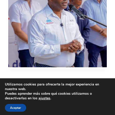
Utilizamos cookies para ofrecerte la mejor experiencia en
nuestra web.
ANTERIOR
SIGUIENTE
Puedes aprender más sobre qué cookies utilizamos o
desactivarlas en los
ajustes
.
Aceptar
Copyright © 2026 - Tema para WordPress de
Creative
Themes
-
Política de privacidad