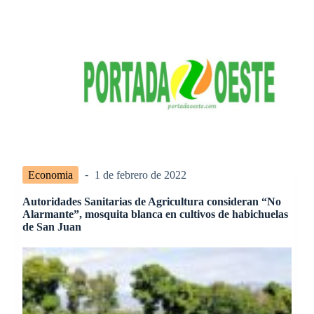
S
a
l
t
a
r
a
l
c
o
n
t
e
Economia
1 de febrero de 2022
n
i
Autoridades Sanitarias de Agricultura consideran “No
d
Alarmante”, mosquita blanca en cultivos de habichuelas
o
de San Juan