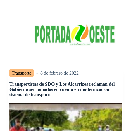
S
a
l
t
a
r
a
l
c
o
n
t
e
Transporte
8 de febrero de 2022
n
i
Transportistas de SDO y Los Alcarrizos reclaman del
d
Gobierno ser tomados en cuenta en modernización
o
sistema de transporte