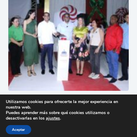
Mao enciende la Navidad con la apertura oficial del
Utilizamos cookies para ofrecerte la mejor experiencia en
Parque Mágico
nuestra web.
15 de diciembre de 2025
Puedes aprender más sobre qué cookies utilizamos o
desactivarlas en los
ajustes
.
Aceptar
Copyright © 2026 - Tema para WordPress de
Creative
Themes
-
Política de privacidad